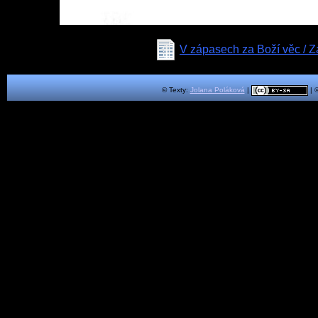
V zápasech za Boží věc / Zá
© Texty:
Jolana Poláková
|
| 