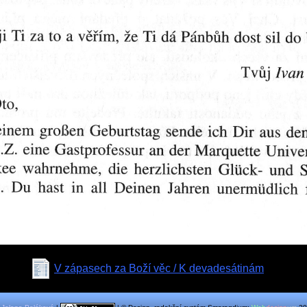
V zápasech za Boží věc / K devadesátinám