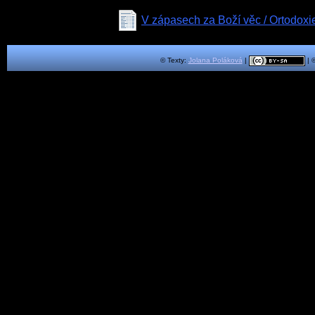
V zápasech za Boží věc / Ortodoxie
© Texty:
Jolana Poláková
|
| 