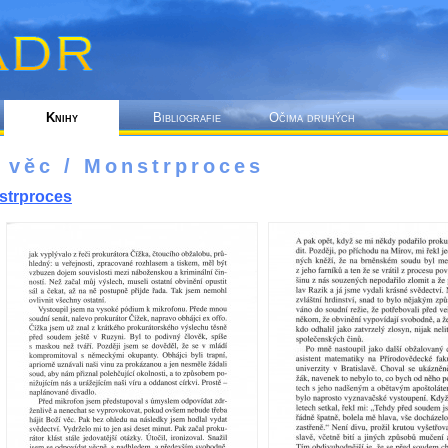
Knihy
Bibliografie
Očima druhých
 věc / Monstrproces
strproces