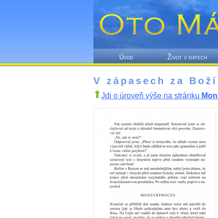
Úvod
Život v datech
V zápasech za Boží
Jdi o úroveň výše na stránku
Mon