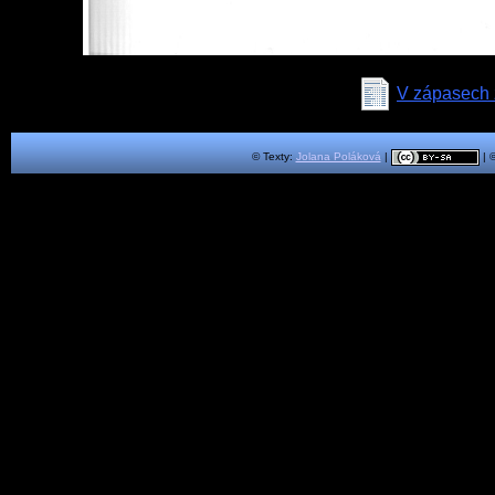
V zápasech 
© Texty:
Jolana Poláková
|
| 