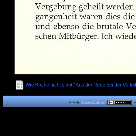
Wie Kirche nicht stirbt / Aus der Rede bei der Ver
© Texty:
Jolana Poláková
|
| 