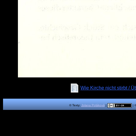
Wie Kirche nicht stirbt /
© Texty:
Jolana Poláková
|
| 