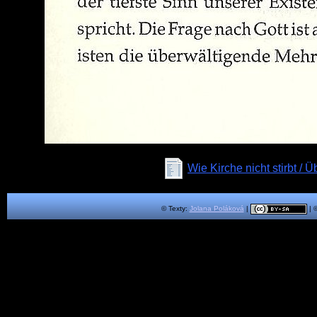
Wie Kirche nicht stirbt /
© Texty:
Jolana Poláková
|
| 