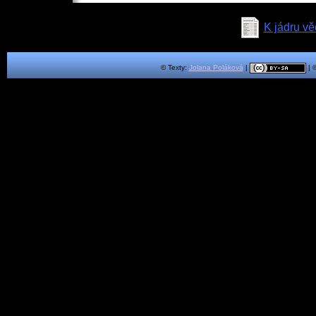
K jádru vě
© Texty:
Jolana Poláková
|
| 