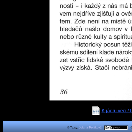
K jádru věci /
© Texty:
Jolana Poláková
|
| 