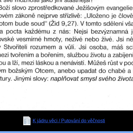
K jádru věci / Putování do věčnosti