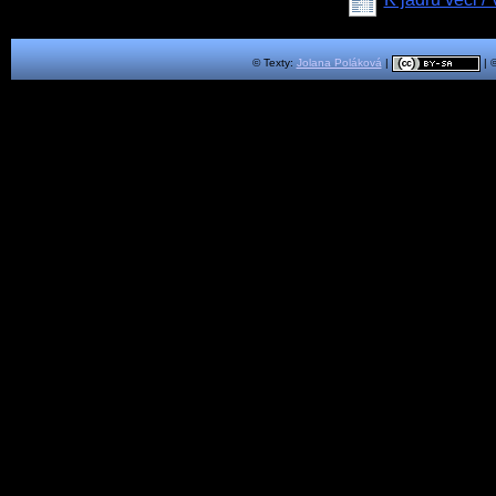
© Texty:
Jolana Poláková
|
| 