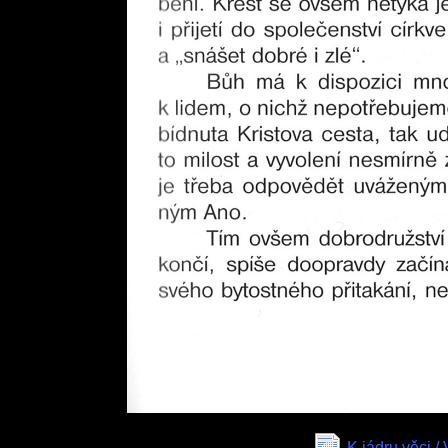
K jádru věci /