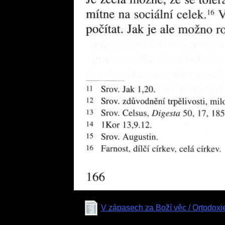
V zápasech za Boží věc / Ortodoxie