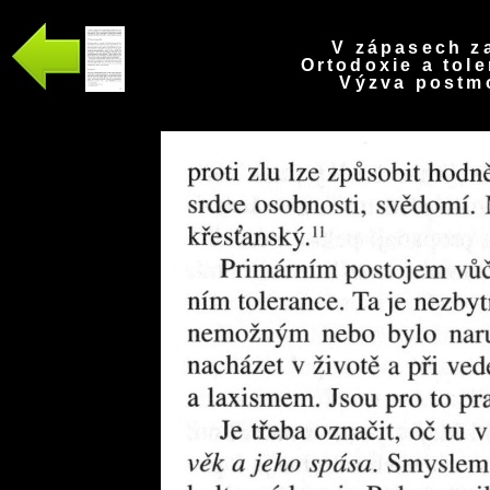
V zápasech za
Ortodoxie a tole
Výzva postmo