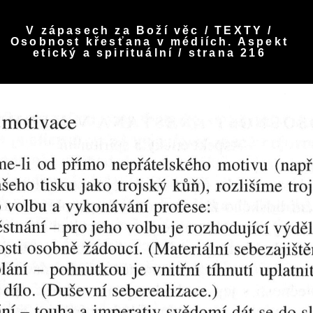
V zápasech za Boží věc / TEXTY /
Osobnost křesťana v médiích. Aspekt
etický a spirituální / strana 216