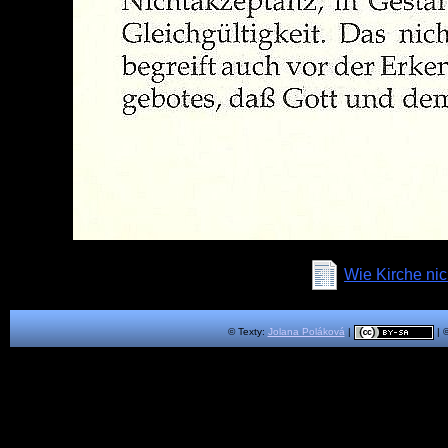
Wie Kirche nic
© Texty:
Jolana Poláková
|
| 