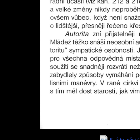
K jádru věci /