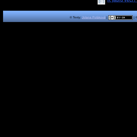
© Texty:
Jolana Poláková
|
| 