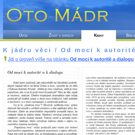
Úvod
Život v datech
Knihy
Bibli
K jádru věci / Od moci k autorit
Jdi o úroveň výše na stránku
Od moci k autoritě a dialogu