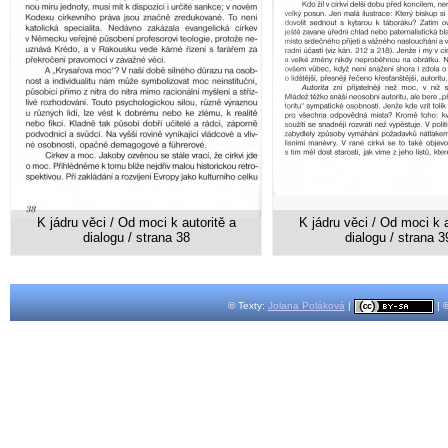
K jádru věci / Od moci k autoritě a
K jádru věci / Od moci k a
dialogu / strana 38
dialogu / strana 3
© Texty:
Jolana Poláková
|
| 