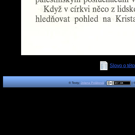
Slovo o této
© Texty:
Jolana Poláková
|
| 