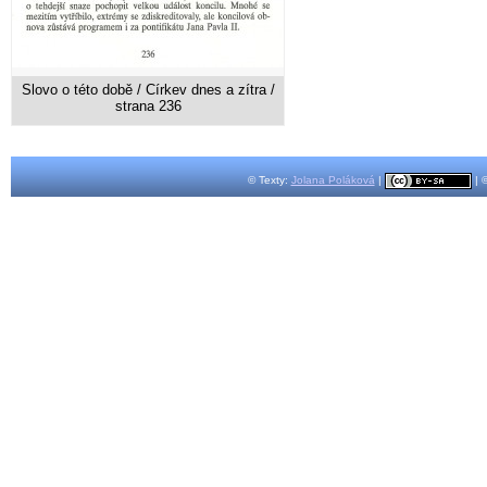
Slovo o této době / Církev dnes a zítra /
strana 236
© Texty:
Jolana Poláková
|
| 