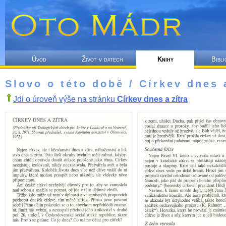
Úvod
Život v datech
Knihy
Bibli
Slovo o této době / Církev dnes 
Jdi o úroveň výše na stránku
Církev dnes a zítra