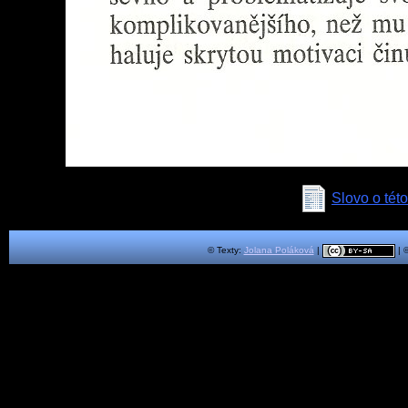
Slovo o této
© Texty:
Jolana Poláková
|
| 