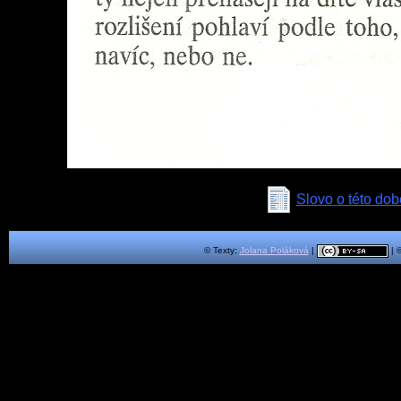
Slovo o této dob
© Texty:
Jolana Poláková
|
| 