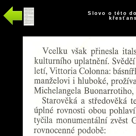
Slovo o této d
křesťans