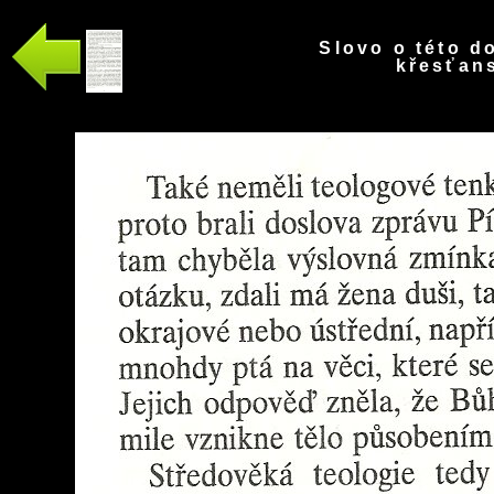
Slovo o této d
křesťans