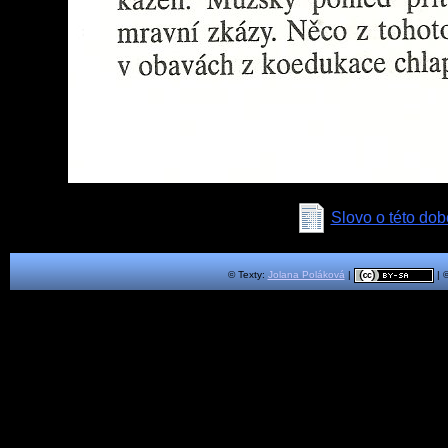
Slovo o této dob
© Texty:
Jolana Poláková
|
| 