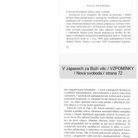
V zápasech za Boží věc / VZPOMÍNKY
/ Nová svoboda / strana 72