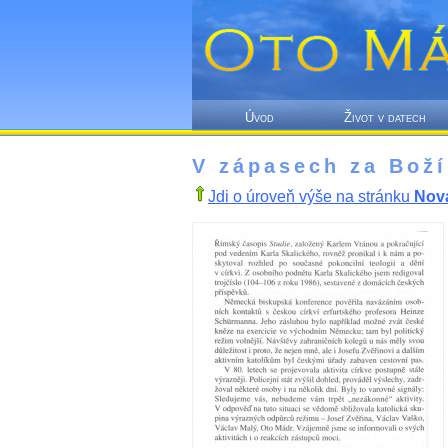
Úvod
Život v datech
V zápasech za Boží
Jdi o úroveň výše na stránku
Nov