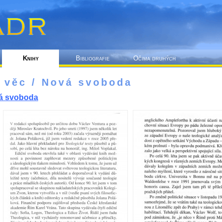
Knihy
Bibliografie
Očima druhých
 věc / Nová svoboda
á svoboda