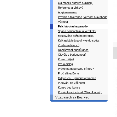
Od moci k autoritě a dialogu
Reformovat církev?
Aggiornamento
Pravda a tolerance, věrnost a svoboda
Věrnost
Palčivá otázka pravdy
Spása horizontální a vertikální
Miluj svého bližního heretika
Kalkatská brána církve do světa
Zrada vzdělanců
Rozlišování duchů dnes
Člověk s budoucností
Konec dějin?
Pře o dialog
Právo na dokonalou církev?
Proč sláva Bohu
Odpuštění – prubířský kámen
Putování do věčnosti
Konec bez konce
Praví otcové zůstali (Milan Hanuš)
V zápasech za Boží věc