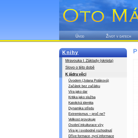
Úvod
Život v datech
P
Knihy
Mravouka I. Základy (skripta)
Slovo o této době
K jádru věci
Úvodem (Jolana Poláková)
Začátek bez začátku
Víra jako dar
Kritika jako služba
Katolická identita
Dynamika středu
Extremismus – proč ne?
Velikost provokuje
Osobní inkulturace víry
Víra je i svobodné rozhodnutí
Dříve formace, nyní informace