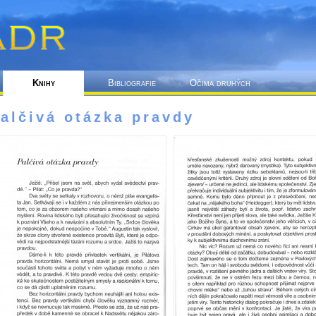
Knihy
Bibliografie
Očima druhých
alčivá otázka pravdy