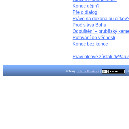
Konec dějin?
Pře o dialog
Právo na dokonalou církev
Proč sláva Bohu
Odpuštění – prubířský kám
Putování do věčnosti
Konec bez konce
Praví otcové zůstali (
Milan
© Texty:
Jolana Poláková
|
| 