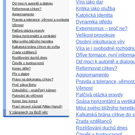
Víra jako dar
Od moci k autoritě a dialogu
Kritika jako služba
Reformovat církev?
Aggiornamento
Katolická identita
Pravda a tolerance, věrnost a svoboda
Dynamika středu
Věrnost
Extremismus – proč ne?
Palčivá otázka pravdy
Velikost provokuje
Spása horizontální a vertikální
Osobní inkulturace víry
Miluj svého bližního heretika
Kalkatská brána církve do světa
Víra je i svobodné rozhodnu
Zrada vzdělanců
Dříve formace, nyní inform
Rozlišování duchů dnes
Od moci k autoritě a dialog
Člověk s budoucností
Reformovat církev?
Konec dějin?
Pře o dialog
Aggiornamento
Právo na dokonalou církev?
Pravda a tolerance, věrnos
Proč sláva Bohu
Věrnost
Odpuštění – prubířský kámen
Palčivá otázka pravdy
Putování do věčnosti
Spása horizontální a vertiká
Konec bez konce
Praví otcové zůstali (Milan Hanuš)
Miluj svého bližního heretik
V zápasech za Boží věc
Kalkatská brána církve do s
Zrada vzdělanců
Rozlišování duchů dnes
Člověk s budoucností