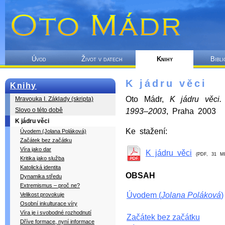
Úvod
Život v datech
Knihy
Bibli
K jádru věci
Knihy
Oto Mádr,
K jádru věci. 
Mravouka I. Základy (skripta)
Slovo o této době
1993–2003
, Praha 2003
K jádru věci
Ke stažení:
Úvodem (Jolana Poláková)
Začátek bez začátku
Víra jako dar
K jádru věci
(PDF, 31 M
Kritika jako služba
Katolická identita
OBSAH
Dynamika středu
Extremismus – proč ne?
Úvodem (
Jolana Poláková
)
Velikost provokuje
Osobní inkulturace víry
Víra je i svobodné rozhodnutí
Začátek bez začátku
Dříve formace, nyní informace