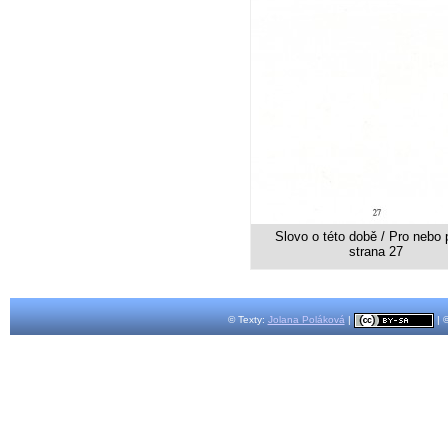
Slovo o této době / Pro nebo p
strana 27
© Texty:
Jolana Poláková
|
| 