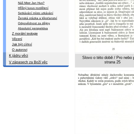
Náš Mistr Jan Hus?
Hříšný luxus rozdělení
Setkávání místo utkávání
Ženská otázka a křesťanství
Odpovědnost za dějiny
Absolutní perspektiva
Z morální teologie
Vězení
Jak být církví
O autorovi
K jádru věci
Slovo o této době / Pro nebo p
strana 25
V zápasech za Boží věc