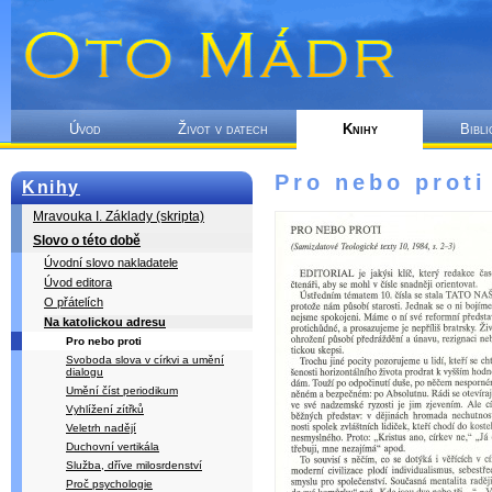
Úvod
Život v datech
Knihy
Bibli
Pro nebo proti
Knihy
Mravouka I. Základy (skripta)
Slovo o této době
Úvodní slovo nakladatele
Úvod editora
O přátelích
Na katolickou adresu
Pro nebo proti
Svoboda slova v církvi a umění
dialogu
Umění číst periodikum
Vyhlížení zítřků
Veletrh nadějí
Duchovní vertikála
Služba, dříve milosrdenství
Proč psychologie