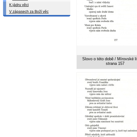
K jádru věci
V zápasech za Boží věc
Slovo o této době / Mírovské li
strana 157