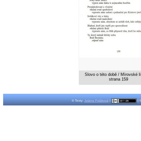
Slovo o této době / Mírovské li
strana 159
© Texty:
Jolana Poláková
|
| 