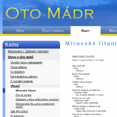
Úvod
Život v datech
Knihy
Bibli
Mírovské litan
Knihy
Mravouka I. Základy (skripta)
Slovo o této době
Úvodní slovo nakladatele
Úvod editora
O přátelích
Na katolickou adresu
Z morální teologie
Vězení
Mírovské litanie
Pro et contra
Základní cyklus vědeckého poznání
Křesťanské Ne a Ano politických
vězňů
Jak být církví
O autorovi