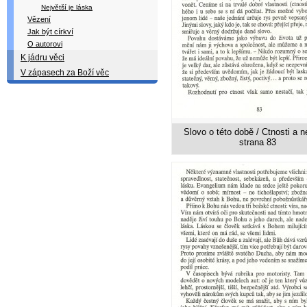
Největší je láska
Vězení
Jak být církví
O autorovi
K jádru věci
V zápasech za Boží věc
Slovo o této době / Ctnosti a ne
strana 83