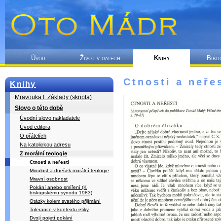
Úvod
Život v datech
Knihy
Bibli
Ctnosti a neře
Knihy
Mravouka I. Základy (skripta)
Slovo o této době
Úvodní slovo nakladatele
Úvod editora
O přátelích
Na katolickou adresu
Z morální teologie
Ctnosti a neřesti
Minulost a dnešek morální teologie
Mravní osobnost
Pokání anebo smíření (K
biskupskému synodu 1983)
Otázky kolem svatého přijímání
Tolerance v kontextu etiky
Dvojí pojetí pokání