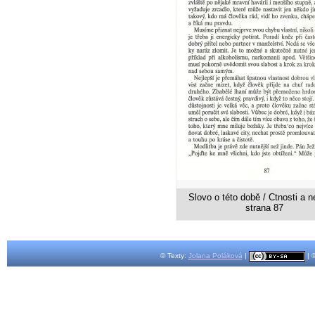
Slovo o této době / Ctnosti a ne
strana 87
© Texty:
Jolana Poláková
|
| 