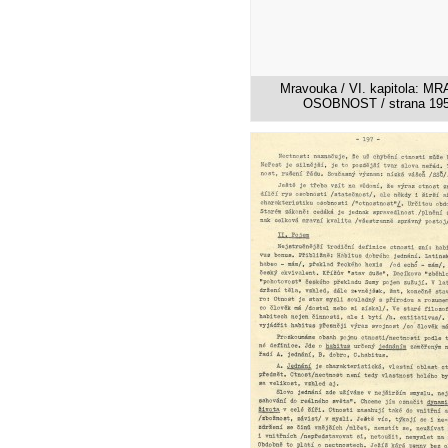
Mravouka / VI. kapitola: MR
OSOBNOST / strana 19