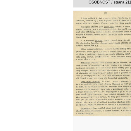
OSOBNOST / strana 21