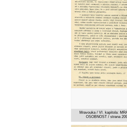
Mravouka / VI. kapitola: MR
OSOBNOST / strana 20