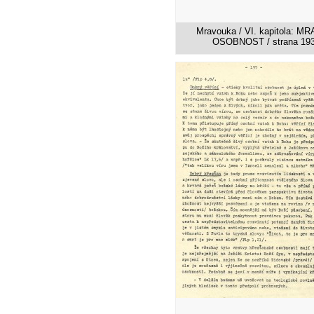
Mravouka / VI. kapitola: MR
OSOBNOST / strana 19