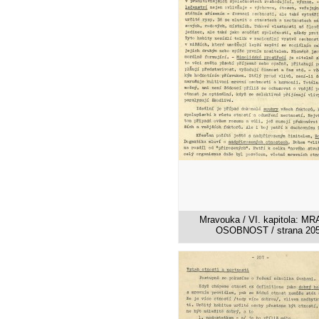
Mravouka / VI. kapitola: MR
OSOBNOST / strana 20