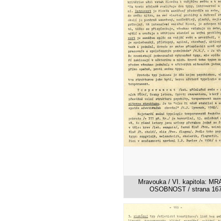
Mravouka / VI. kapitola: MR
OSOBNOST / strana 16