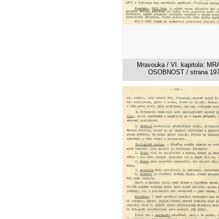
Mravouka / VI. kapitola: MR
OSOBNOST / strana 19