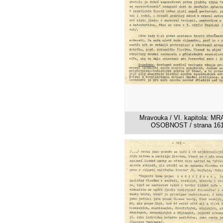
Mravouka / VI. kapitola: MR
OSOBNOST / strana 16