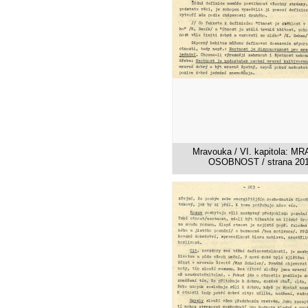
Mravouka / VI. kapitola: MR
OSOBNOST / strana 20