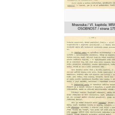
Mravouka / VI. kapitola: MR
OSOBNOST / strana 17