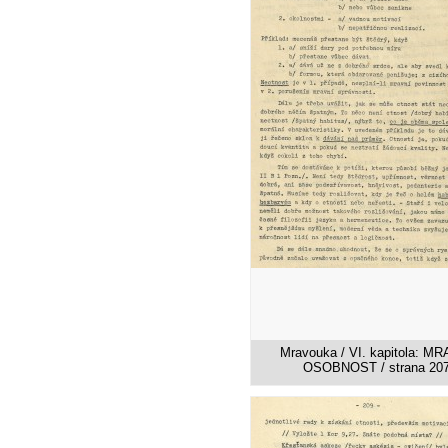
Mravouka / VI. kapitola: MR
OSOBNOST / strana 20