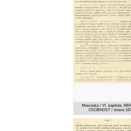
Mravouka / VI. kapitola: MR
OSOBNOST / strana 18