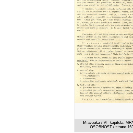
Mravouka / VI. kapitola: MR
OSOBNOST / strana 16