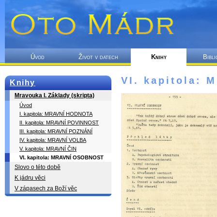
Úvod
Život v datech
Knihy
Bibli
VI. kapitola:
Knihy
Mravouka I. Základy (skripta)
Úvod
I. kapitola: MRAVNÍ HODNOTA
II. kapitola: MRAVNÍ POVINNOST
III. kapitola: MRAVNÍ POZNÁNÍ
IV. kapitola: MRAVNÍ VOLBA
V. kapitola: MRAVNÍ ČIN
VI. kapitola: MRAVNÍ OSOBNOST
Slovo o této době
K jádru věci
V zápasech za Boží věc