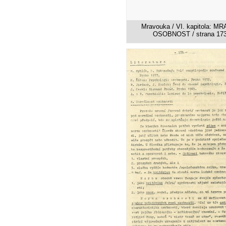
Mravouka / VI. kapitola: MR
OSOBNOST / strana 17