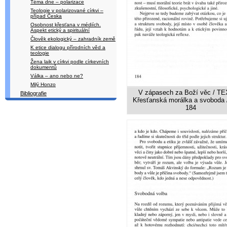
Téma dne – polarizace
Teologie v polarizované církvi –
případ Česka
Osobnost křesťana v médiích.
Aspekt etický a spirituální
Člověk ekologický – zahradník země
K etice dialogu přírodních věd a
teologie
Žena laik v církvi podle církevních
dokumentů
Válka – ano nebo ne?
Milý Honzo
V zápasech za Boží věc / TE
Bibliografie
Křesťanská morálka a svoboda /
184