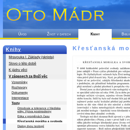
Úvod
Život v datech
Knihy
Bibli
Křesťanská mo
Knihy
Mravouka I. Základy (skripta)
Slovo o této době
K jádru věci
V zápasech za Boží věc
Vzpomínky
Rozhovory
Dokumenty
Interpretace
Texty
Ortodoxie a tolerance z hlediska
etiky. Výzva postmoderny
Etika v proměnách času
Křesťanská morálka a svoboda
Dialog dvou teologií