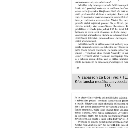
V zápasech za Boží věc / TE
Křesťanská morálka a svoboda /
188