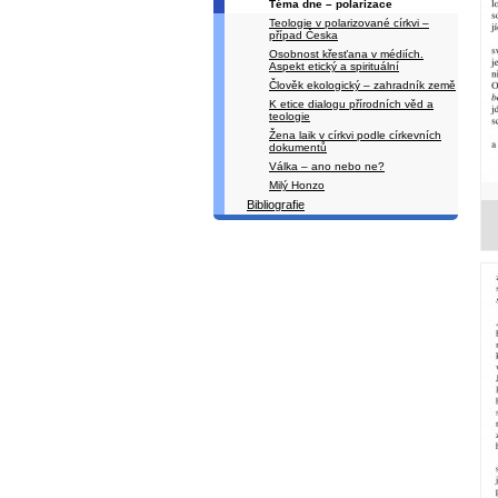
Téma dne – polarizace
Teologie v polarizované církvi –
případ Česka
Osobnost křesťana v médiích.
Aspekt etický a spirituální
Člověk ekologický – zahradník země
K etice dialogu přírodních věd a
teologie
Žena laik v církvi podle církevních
dokumentů
Válka – ano nebo ne?
Milý Honzo
Bibliografie