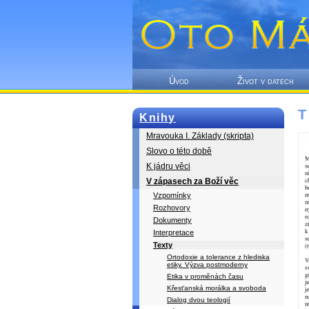
Úvod
Život v datech
T
Knihy
Mravouka I. Základy (skripta)
Slovo o této době
K jádru věci
V zápasech za Boží věc
Vzpomínky
Rozhovory
Dokumenty
Interpretace
Texty
Ortodoxie a tolerance z hlediska
etiky. Výzva postmoderny
Etika v proměnách času
Křesťanská morálka a svoboda
Dialog dvou teologií