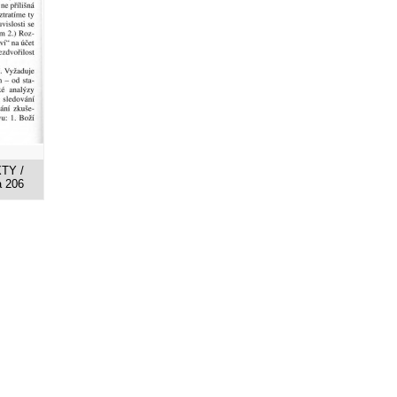
XTY /
a 206