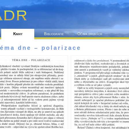
Knihy
Bibliografie
Očima druhých
éma dne – polarizace